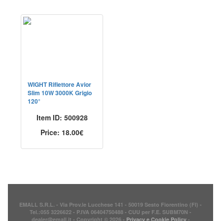
WIGHT Riflettore Avior
Slim 10W 3000K Grigio
120°
Item ID:
500928
Price:
18.00€
EMALL S.R.L. - Via Prov.le Lucchese 141 - 50019 Sesto Fiorentino (FI) -
Tel.:055 3226622 - P.IVA 06404750488 - CUU per F.E. SUBM70N -
dealer@emall.it - Copyright © 2026 -
Privacy e Cookie Policy
-