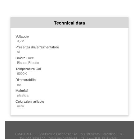
Technical data
Voltaggio
3,7V
Presenza driver/alimentatore
si
Colore Luce
Bianco Freddo
Temperatura Col.
6000K
Dimmerabilita
no
Materiali
plastica
Colorazioni articolo
nero
EMALL S.R.L. - Via Prov.le Lucchese 141 - 50019 Sesto Fiorentino (FI) -
Tel.:055 3226622 - P.IVA 06404750488 - CUU per F.E. SUBM70N -