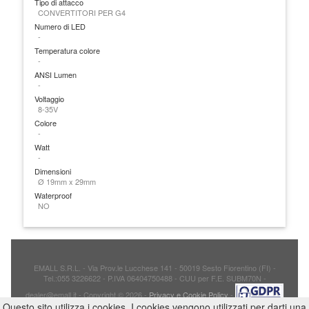
Tipo di attacco
CONVERTITORI PER G4
Numero di LED
-
Temperatura colore
-
ANSI Lumen
-
Voltaggio
8-35V
Colore
-
Watt
-
Dimensioni
Ø 19mm x 29mm
Waterproof
NO
EMALL S.R.L. - Via Prov.le Lucchese 141 - 50019 Sesto Fiorentino (FI) -
Tel.:055 3226622 - P.IVA 06404750488 - CUU per F.E. SUBM70N -
dealer@emall.it - Copyright © 2026 -
Privacy e Cookie Policy
-
Questo sito utilizza i cookies. I cookies vengono utilizzati per darti una